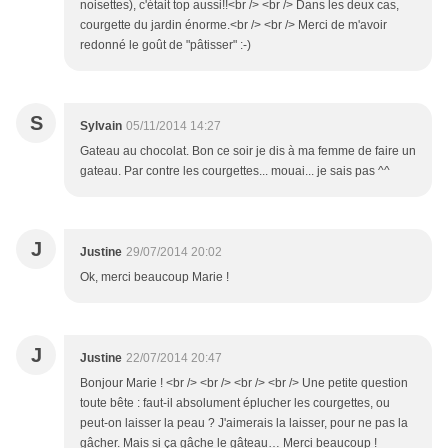
noisettes), c'était top aussi!!<br /> <br /> Dans les deux cas,
courgette du jardin énorme.<br /> <br /> Merci de m'avoir
redonné le goût de "pâtisser" :-)
S
Sylvain
05/11/2014 14:27
Gateau au chocolat. Bon ce soir je dis à ma femme de faire un
gateau. Par contre les courgettes... mouai... je sais pas ^^
J
Justine
29/07/2014 20:02
Ok, merci beaucoup Marie !
J
Justine
22/07/2014 20:47
Bonjour Marie ! <br /> <br /> <br /> <br /> Une petite question
toute bête : faut-il absolument éplucher les courgettes, ou
peut-on laisser la peau ? J'aimerais la laisser, pour ne pas la
gâcher. Mais si ça gâche le gâteau… Merci beaucoup !