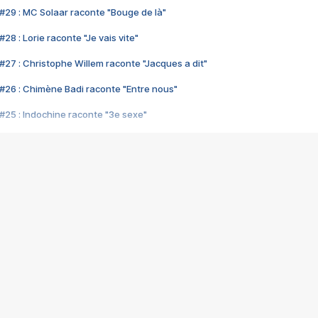
#29 : MC Solaar raconte "Bouge de là"
28 : Lorie raconte "Je vais vite"
#27 : Christophe Willem raconte "Jacques a dit"
#26 : Chimène Badi raconte "Entre nous"
#25 : Indochine raconte "3e sexe"
#24 : Zaho raconte "C'est chelou"
#23 : Patrick Bruel raconte "Au café des délices"
#22 : Kyo raconte "Le chemin"
#21 : Nolwenn Leroy raconte "Cassé"
#20 : Patrick Hernandez raconte "Born to be alive"
#19 : Lorie raconte "Près de moi"
#18 : Michael Jones raconte "A nos actes manqués" (avec Jean-Jacque