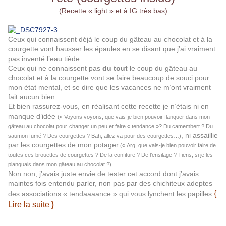
(Recette « light » et à IG très bas)
Ceux qui connaissent déjà le coup du gâteau au chocolat et à la
courgette vont hausser les épaules en se disant que j’ai vraiment
pas inventé l’eau tiède…
Ceux qui ne connaissent pas
du tout
le coup du gâteau au
chocolat et à la courgette vont se faire beaucoup de souci pour
mon état mental, et se dire que les vacances ne m’ont vraiment
fait aucun bien…
Et bien rassurez-vous, en réalisant cette recette je n’étais ni en
manque d’idée
(« Voyons voyons, que vais-je bien pouvoir flanquer dans mon
gâteau au chocolat pour
changer un peu et faire
« tendance »? Du camembert ? Du
, ni assaillie
saumon fumé ? Des courgettes ? Bah, allez va pour des courgettes…)
par les courgettes de mon potager
(« Arg, que vais-je bien pouvoir faire de
toutes ces brouettes de courgettes ?
De la confiture ?
De l’ensilage ? Tiens, si je les
planquais dans mon gâteau au chocolat ?).
Non non, j’avais juste envie de tester cet accord dont j’avais
maintes fois entendu parler, non pas par des chichiteux adeptes
{
des associations « tendaaaance » qui vous lynchent les papilles
Lire la suite }