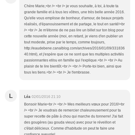
Chère Marie,<br /> <br /> je vous souhaite, à toi, à toute ta
grande famille et à tous les vôtres, une très belle année 2016.
Qu'elle vous emplisse de bonheur, d'amour, de beaux projets
réalisés, d'épanouissement et de partage, le tout en santé!<br
/> <br /> Je m'étonne de ne pas lire un billet sur ton blog pour
cette nouvelle année (moi, en retard, je viens d'en publier un
tout modeste, prise par le temps, comme toujours,
http://eaudebene.canalblog.com/archives/2016/01/09/331836
40.html), et j'espère que ce ne sont que tes multiples activités
passionnantes et/ou en famille qui l'explique.<br /> <br /> Au
plaisir de te lire bientôt.<br /> <br /> Porte-toi bien, ainsi que
tous les tiens.<br /> <br /> Je t'embrasse.
L
Léa
02/01/2016 21:10
Bonsoir Marie<br /> <br /> Mes meilleurs vœux pour 2016!<br
/> <br /> Je voudrais de remercier chaleureusement pour ta
super recette de pâte à chou qui marche du tonnerre! J'ai fait
des gougères (au gouda vieux) avec pour le réveillon et
c'était délicieux. Comme d'habitude on peut te faire une
confiance aveugle!