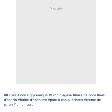
Publicité
#IG bas
#indice glycémique
#sirop d'agave
#huile de coco
#miel
d'acacia
#farine d'épeautre
#pâte à choux
#choux
#crème de
citron
#lemon curd