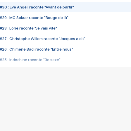
#30 : Eve Angeli raconte "Avant de partir"
#29 : MC Solaar raconte "Bouge de là"
28 : Lorie raconte "Je vais vite"
#27 : Christophe Willem raconte "Jacques a dit"
#26 : Chimène Badi raconte "Entre nous"
#25 : Indochine raconte "3e sexe"
#24 : Zaho raconte "C'est chelou"
#23 : Patrick Bruel raconte "Au café des délices"
#22 : Kyo raconte "Le chemin"
#21 : Nolwenn Leroy raconte "Cassé"
#20 : Patrick Hernandez raconte "Born to be alive"
#19 : Lorie raconte "Près de moi"