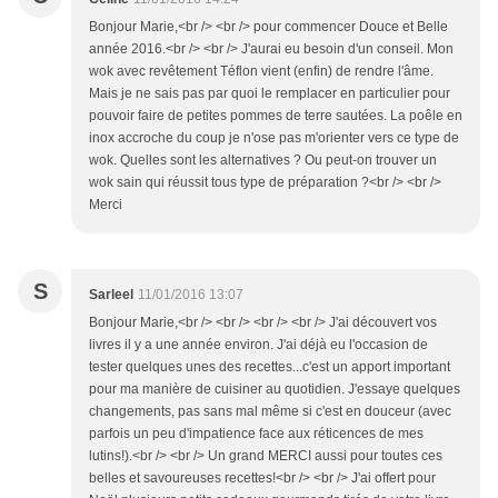
Bonjour Marie,<br /> <br /> pour commencer Douce et Belle
année 2016.<br /> <br /> J'aurai eu besoin d'un conseil. Mon
wok avec revêtement Téflon vient (enfin) de rendre l'âme.
Mais je ne sais pas par quoi le remplacer en particulier pour
pouvoir faire de petites pommes de terre sautées. La poêle en
inox accroche du coup je n'ose pas m'orienter vers ce type de
wok. Quelles sont les alternatives ? Ou peut-on trouver un
wok sain qui réussit tous type de préparation ?<br /> <br />
Merci
S
Sarleel
11/01/2016 13:07
Bonjour Marie,<br /> <br /> <br /> <br /> J'ai découvert vos
livres il y a une année environ. J'ai déjà eu l'occasion de
tester quelques unes des recettes...c'est un apport important
pour ma manière de cuisiner au quotidien. J'essaye quelques
changements, pas sans mal même si c'est en douceur (avec
parfois un peu d'impatience face aux réticences de mes
lutins!).<br /> <br /> Un grand MERCI aussi pour toutes ces
belles et savoureuses recettes!<br /> <br /> J'ai offert pour