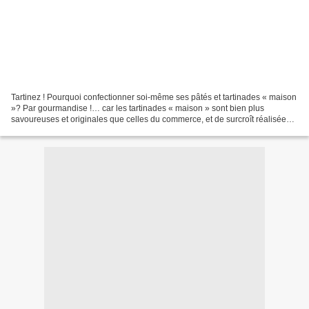
Tartinez ! Pourquoi confectionner soi-même ses pâtés et tartinades « maison
»? Par gourmandise !… car les tartinades « maison » sont bien plus
savoureuses et originales que celles du commerce, et de surcroît réalisées
avec d'excellents produits... ...(...