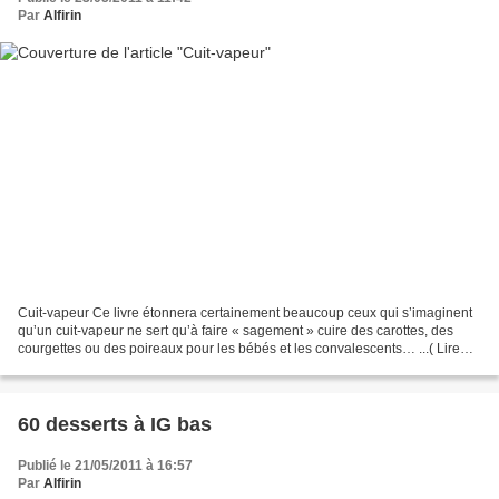
Par
Alfirin
Cuit-vapeur Ce livre étonnera certainement beaucoup ceux qui s’imaginent
qu’un cuit-vapeur ne sert qu’à faire « sagement » cuire des carottes, des
courgettes ou des poireaux pour les bébés et les convalescents… ...( Lire
lasuite )
60 desserts à IG bas
Publié le 21/05/2011 à 16:57
Par
Alfirin